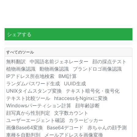
シェアする
すべてのツール
無料翻訳
中国語名前ジェネレーター
顔の採点テスト
植物画像認識
動物画像認識
ブランドロゴ画像認識
IPアドレス所在地検索
BMI計算
ランダムパスワード生成
UUID生成
UNIXタイムスタンプ変換
テキスト暗号化・復号化
テキスト比較ツール
htaccessをNginxに変換
Windowsパーティション計算
顔年齢診断
顔写真から性別判定
文字数カウント
ユーザーエージェント確認
カラーピッカー
画像Base64変換
Base64デコード
赤ちゃんの顔予測
車種を自動判別
メールアドレスを画像変換