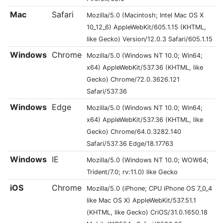
Mac
Safari
Mozilla/5.0 (Macintosh; Intel Mac OS X
10_12_6) AppleWebKit/605.1.15 (KHTML,
like Gecko) Version/12.0.3 Safari/605.1.15
Windows
Chrome
Mozilla/5.0 (Windows NT 10.0; Win64;
x64) AppleWebKit/537.36 (KHTML, like
Gecko) Chrome/72.0.3626.121
Safari/537.36
Windows
Edge
Mozilla/5.0 (Windows NT 10.0; Win64;
x64) AppleWebKit/537.36 (KHTML, like
Gecko) Chrome/64.0.3282.140
Safari/537.36 Edge/18.17763
Windows
IE
Mozilla/5.0 (Windows NT 10.0; WOW64;
Trident/7.0; rv:11.0) like Gecko
iOS
Chrome
Mozilla/5.0 (iPhone; CPU iPhone OS 7_0_4
like Mac OS X) AppleWebKit/537.51.1
(KHTML, like Gecko) CriOS/31.0.1650.18