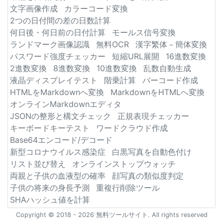
文字画像作成
カラーコード変換
2つの日付間の差の日数計算
何日後・何日前の日付計算
モールス信号変換
ランドマーク画像認識
無料OCR
漢字繁体－簡体変換
パスワード強度チェッカー
短縮URL展開
16進数変換
2進数変換
8進数変換
10進数変換
乱数自動生成
液晶ディスプレイテスト
階乗計算
バーコード作成
HTMLをMarkdownへ変換
MarkdownをHTMLへ変換
オンラインMarkdownエディタ
JSONの整形と構文チェック
正規表現チェッカー
キーボードキーテスト
ワードクラウド作成
Base64エンコード/デコード
新型コロナウイルス感染症
白黒写真を自動色付け
リスト並び替え
オンラインストップウォッチ
両親と子供の血液型の確率
顔写真の類似度判定
子供の将来の身長予測
重複行削除ツール
SHAハッシュ値を計算
Copyright © 2018 - 2026 無料ツールサイト. All rights reserved