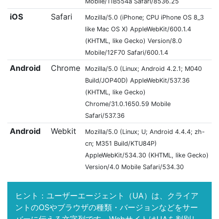
Mobile/11B554a Safari/8536.25
iOS
Safari
Mozilla/5.0 (iPhone; CPU iPhone OS 8_3
like Mac OS X) AppleWebKit/600.1.4
(KHTML, like Gecko) Version/8.0
Mobile/12F70 Safari/600.1.4
Android
Chrome
Mozilla/5.0 (Linux; Android 4.2.1; M040
Build/JOP40D) AppleWebKit/537.36
(KHTML, like Gecko)
Chrome/31.0.1650.59 Mobile
Safari/537.36
Android
Webkit
Mozilla/5.0 (Linux; U; Android 4.4.4; zh-
cn; M351 Build/KTU84P)
AppleWebKit/534.30 (KHTML, like Gecko)
Version/4.0 Mobile Safari/534.30
ヒント：ユーザーエージェント（UA）は、クライア
ントのOSやブラウザの種類・バージョンなどをサー