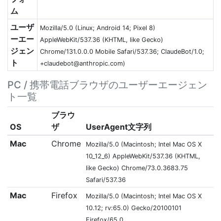
ム
ユーザ
Mozilla/5.0 (Linux; Android 14; Pixel 8)
ーエー
AppleWebKit/537.36 (KHTML, like Gecko)
ジェン
Chrome/131.0.0.0 Mobile Safari/537.36; ClaudeBot/1.0;
ト
+claudebot@anthropic.com
)
PC / 携帯電話ブラウザのユーザーエージェン
ト一覧
ブラウ
OS
ザ
UserAgent文字列
Mac
Chrome
Mozilla/5.0 (Macintosh; Intel Mac OS X
10_12_6) AppleWebKit/537.36 (KHTML,
like Gecko) Chrome/73.0.3683.75
Safari/537.36
Mac
Firefox
Mozilla/5.0 (Macintosh; Intel Mac OS X
10.12; rv:65.0) Gecko/20100101
Firefox/65.0